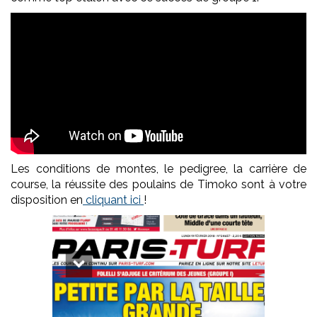
Les conditions de montes, le pedigree, la carrière de
course, la réussite des poulains de Timoko sont à votre
disposition en
cliquant ici
!