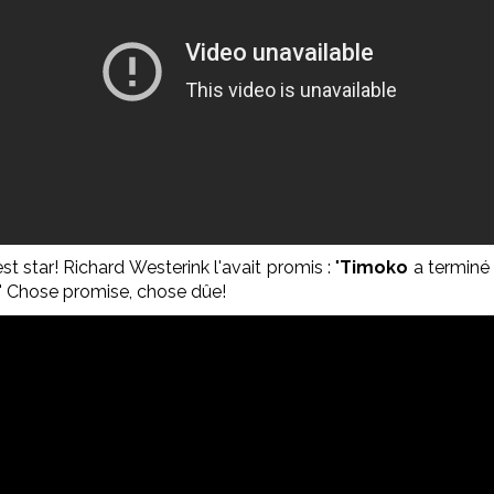
t star! Richard Westerink l'avait promis : "
Timoko
a terminé s
e." Chose promise, chose dûe!