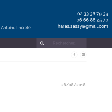
02 33 36 79 39
06 66 88 25 70
haras.sassy@gmail.com
t Antoine Lhérété
t
28/08/2018.