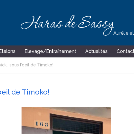
Haras de Sassy
Aurélie e
Etalons
Elevage/Entraînement
Actualités
Contac
ck.. sous l'oeil de Timoko!
oeil de Timoko!