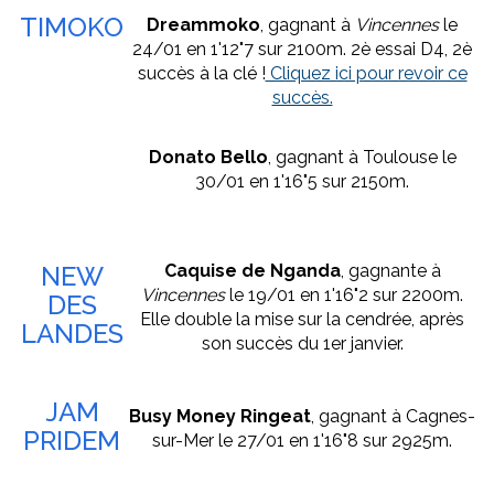
TIMOKO
Dreammoko
, gagnant à
Vincennes
le
24/01 en 1'12"7 sur 2100m. 2è essai D4, 2è
succès à la clé !
Cliquez ici pour revoir ce
succès.
Donato Bello
, gagnant à Toulouse le
30/01 en 1'16"5 sur 2150m.
NEW
Caquise de Nganda
, gagnante à
Vincennes
le 19/01 en 1'16"2 sur 2200m.
DES
Elle double la mise sur la cendrée, après
LANDES
son succès du 1er janvier.
JAM
Busy Money Ringeat
, gagnant à Cagnes-
PRIDEM
sur-Mer le 27/01 en 1'16"8 sur 2925m.