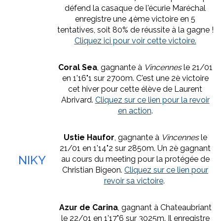
défend la casaque de l'écurie Maréchal
enregistre une 4ème victoire en 5
tentatives, soit 80% de réussite à la gagne !
Cliquez ici pour voir cette victoire.
Coral Sea
, gagnante à
Vincennes
le 21/01
en 1'16"1 sur 2700m. C'est une 2è victoire
cet hiver pour cette élève de Laurent
Abrivard.
Cliquez sur ce lien pour la revoir
en action
.
Ustie Haufor
, gagnante à
Vincennes
le
21/01 en 1'14"2 sur 2850m. Un 2è gagnant
NIKY
au cours du meeting pour la protégée de
Christian Bigeon.
Cliquez sur ce lien pour
revoir sa victoire
.
Azur de Carina
, gagnant à Chateaubriant
le 22/01 en 1'17"6 sur 3025m. Il enregistre