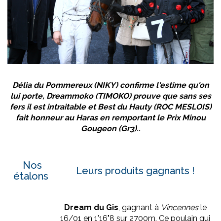
Délia du Pommereux
(
NIKY
) confirme l'estime qu'on
lui porte,
Dreammoko
(
TIMOKO
) prouve que sans ses
fers il est intraitable et
Best du Hauty
(
ROC MESLOIS
)
fait honneur au Haras en remportant le Prix Minou
Gougeon (Gr3)..
Nos
Leurs produits gagnants !
étalons
Dream du Gis
, gagnant à
Vincennes
le
16/01 en 1'16"8 sur 2700m. Ce poulain qui