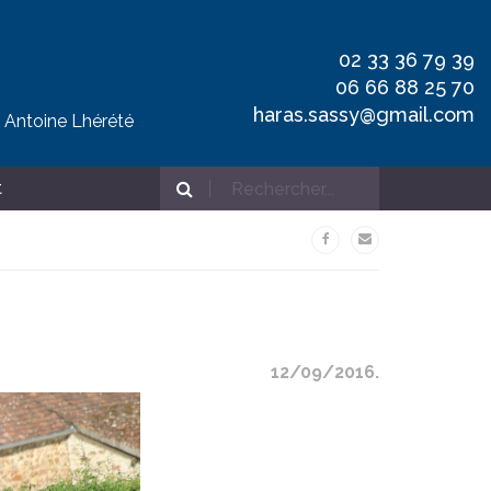
02 33 36 79 39
06 66 88 25 70
haras.sassy@gmail.com
t Antoine Lhérété
t
12/09/2016.