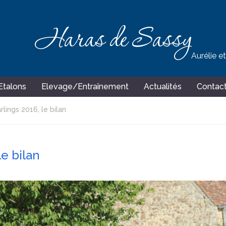
Haras de Sassy
Aurélie e
Etalons
Elevage/Entraînement
Actualités
Contac
lings 2016, le bilan
le bilan