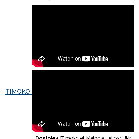
TIMOKO
Dostoiev
(Timoko et Mélodie Jiel par Ukir