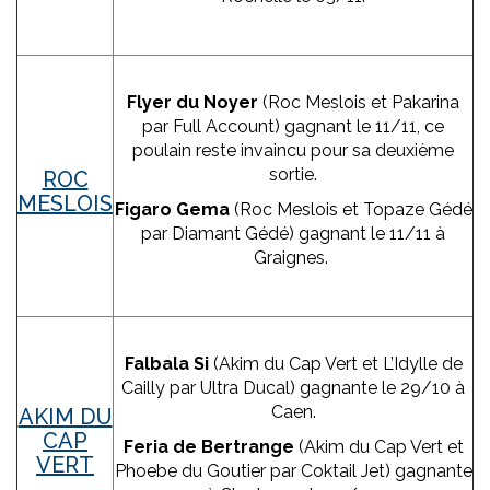
Flyer du Noyer
(Roc Meslois et Pakarina
par Full Account) gagnant le 11/11, ce
poulain reste invaincu pour sa deuxième
sortie.
ROC
MESLOIS
Figaro Gema
(Roc Meslois et Topaze Gédé
par Diamant Gédé) gagnant le 11/11 à
Graignes.
Falbala Si
(Akim du Cap Vert et L’Idylle de
Cailly par Ultra Ducal) gagnante le 29/10 à
Caen.
AKIM DU
CAP
Feria de Bertrange
(Akim du Cap Vert et
VERT
Phoebe du Goutier par Coktail Jet) gagnante