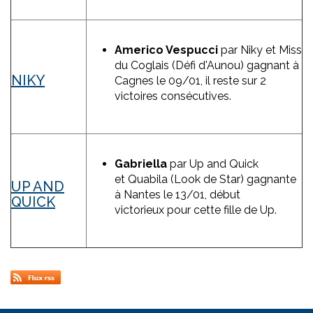
Americo Vespucc
i
par Niky et Miss
du Coglais (Défi d'Aunou) gagnant à
NIKY
Cagnes le 09/01, il reste sur 2
victoires consécutives.
Gabriella
par Up and Quick
et Quabila (Look de Star) gagnante
UP AND
à Nantes le 13/01, début
QUICK
victorieux pour cette fille de Up.