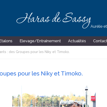
Haras de Sassy
Aurélie e
Etalons
Elevage/Entraînement
Actualités
Contac
nts : des Groupes pour les Niky et Timoko.
roupes pour les Niky et Timoko.