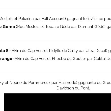
eslois et Pakarina par Full Account) gagnant le 11/11, ce pou
ro Gema
(Roc Meslois et Topaze Gédé par Diamant Gédé) gag
la Si
(Akim du Cap Vert et L’Idylle de Cailly par Ultra Ducal)
trange
(Akim du Cap Vert et Phoebe du Goutier par Coktail J
ky et Noune du Pommereux par Halimede) gagnante du Groupe
Davidson du Pont.