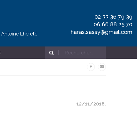
02 33 36 79 39
06 66 88 25 70
haras.sassy@gmail.com
t Antoine Lhérété
t
12/11/2018.