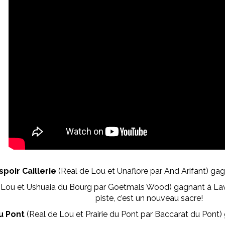
spoir Caillerie
(Real de Lou et Unaflore par And Arifant) gag
Lou et Ushuaia du Bourg par Goetmals Wood) gagnant à Laval 
piste, c’est un nouveau sacre!
u Pont
(Real de Lou et Prairie du Pont par Baccarat du Pont)