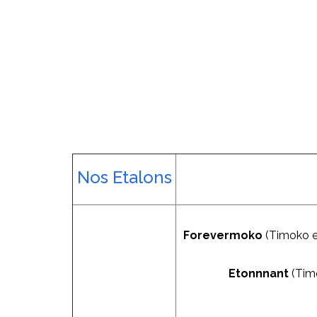
Nos Etalons
Forevermoko
(Timoko et
Etonnnant
(Timo