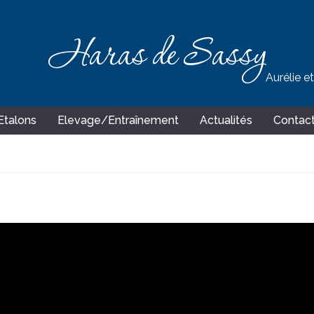
Haras de Sassy
Aurélie e
Etalons
Elevage/Entraînement
Actualités
Contac