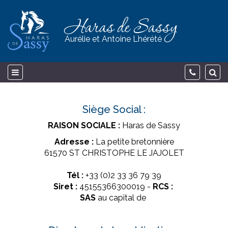
Haras de Sassy
Aurélie et Antoine Lhérété
Siège Social :
RAISON SOCIALE :
Haras de Sassy
Adresse :
La petite bretonnière
61570 ST CHRISTOPHE LE JAJOLET
Tél :
+33 (0)2 33 36 79 39
Siret :
45155366300019 -
RCS :
SAS
au capital de